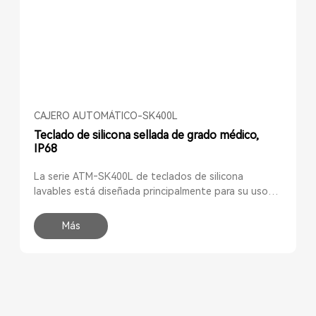
Idioma: disponible bajo petición 12. Con tapa USB
impermeable, seguro para lavavajillas.
CAJERO AUTOMÁTICO-SK400L
Teclado de silicona sellada de grado médico,
IP68
La serie ATM‑SK400L de teclados de silicona
lavables está diseñada principalmente para su uso
en entornos médicos exigentes, como carros de
medicamentos, equipos de diagnóstico, salas de
Más
operaciones, laboratorios, hospitales, clínicas,
centros odontológicos y de diálisis, farmacias, así
como en estaciones de trabajo con alto contenido
de grasa, entre otros.