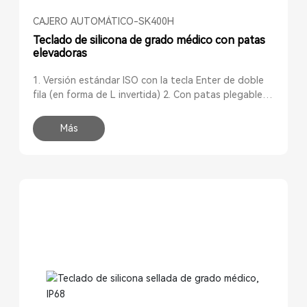
CAJERO AUTOMÁTICO-SK400H
Teclado de silicona de grado médico con patas
elevadoras
1. Versión estándar ISO con la tecla Enter de doble
fila (en forma de L invertida) 2. Con patas plegables,
la altura de la mesa es de 19 mm, con ángulo de
inclinación ergonómico 3. 106 teclas, incluyendo 9
Más
teclas de función y un teclado numérico 4. Teclado
de silicona completamente sellado con grado de
protección IP68 (sumergible) 5. Lavable, sin costuras
ni grietas 6. Encendido/Apagado: evita que se envíen
datos mientras se limpia el teclado, permitiendo al
usuario realizar la limpieza en cualquier momento con
mínima interrupción del trabajo 7. Resistente a la
mayoría de los detergentes y productos
desinfectantes comunes 8. Esterilizable en
segundos, sin necesidad de métodos de
esterilización costosos 9. Escritura silenciosa y de
bajo ruido 10. 100 % silicona (libre de látex) 11.