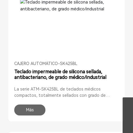
CAJERO AUTOMÁTICO-SK425BL
Teclado impermeable de silicona sellada,
antibacteriano, de grado médico/industrial
La serie ATM-SK425BL de teclados médicos
compactos, totalmente sellados con grado de
protección IP68 y lavables, está diseñada
WhatsApp
principalmente para su uso en entornos médicos
Más
8613267060659
exigentes, como carros de medicina, equipos de
Correo electrónico
diagnóstico, salas de operaciones, laboratorios,
sales@aitmon.com
Teléfono
hospitales, clínicas, centros odontológicos y de
8613267060659
diálisis, farmacias, estaciones de trabajo grasosas,