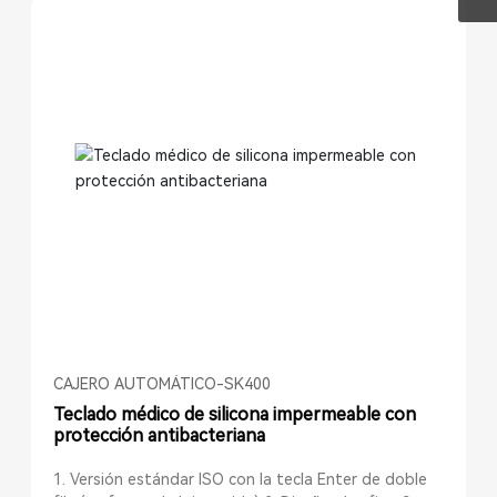
entre otros. Todos los modelos de esta serie han
sido concebidos de modo que no existan áreas
alrededor de las teclas y botones donde puedan
acumularse suciedad ni gérmenes; esta
característica, combinada con teclas ultraplano para
facilitar la limpieza, constituye la combinación
perfecta para contribuir a la control de bacterias,
virus, hongos y algas.
CAJERO AUTOMÁTICO-SK400
Teclado médico de silicona impermeable con
protección antibacteriana
1. Versión estándar ISO con la tecla Enter de doble