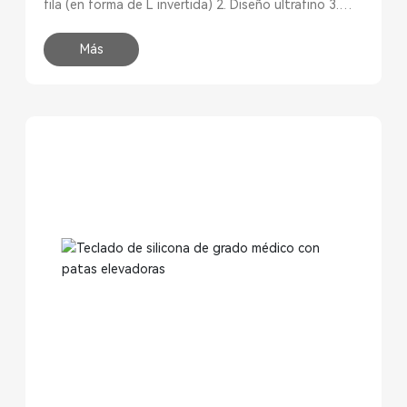
fila (en forma de L invertida) 2. Diseño ultrafino 3.
106 teclas, incluyendo 9 teclas de función y un
teclado numérico 4. Protección completa contra
Más
polvo y líquidos según la norma IP68 (sumergible) 5.
Lavable, sin costuras ni grietas 6.
Encendido/Apagado: evita que se envíen datos
mientras se limpia el teclado, permitiendo al usuario
realizar la limpieza en cualquier momento con mínima
interrupción del servicio 7. Resistente a la mayoría de
los detergentes y productos desinfectantes más
comunes 8. Esterilizable en segundos, sin necesidad
de métodos de esterilización costosos 9. Escritura
silenciosa y de bajo ruido 10. 100 % silicona (libre de
látex) 11. Idioma: disponible bajo petición